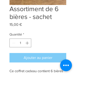
Assortiment de 6
bières - sachet
Prix
15,00 €
Quantité
*
Ajouter au panier
Ce coffret cadeau contient 6 bières
différentes de la gamme Bryggja
Brewery.
Ingrédients