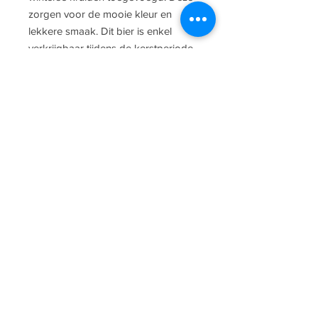
zorgen voor de mooie kleur en
lekkere smaak. Dit bier is enkel
verkrijgbaar tijdens de kerstperiode.
Ingrediënten
Bevat water, gerstemout, tarwemout,
Alcoholpercentage
hop, gist en kruiden (bevat gluten).
9.2%
Kleur
Amber
COOKIES
-
DISCLAIMER
-
CONTACT